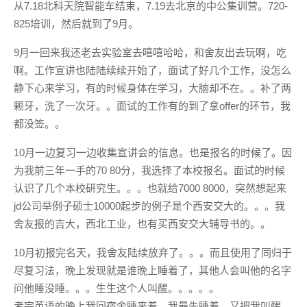
从7.18北科天院智能车结束，7.19去北京的中公集训营。720-
825培训，然后就到了9月。
9月一回来我还老去实验室去嘻嘻哈哈，和舍友出去玩啊，吃
啊。工作宣讲也陆陆续续开始了，面试了好几个工作，没怎么
静下心来学习，有的时候身体在学习，大脑却不在。。补了两
颗牙，洗了一次牙。。面试的工作有的到了拿offer的环节，我
都没签。。
10月一边复习一边收集宣讲会的信息。也是报名的时候了。因
为我前三年一手的70 80分，我选择了本校报名。面试的时候
认识了几个本校研究生。。。也就给7000 8000，突然想起来
jd公司举例子硕士10000起步的例子是个西安交大的。。。我
舍友报的吉大，西北工业，也有买西安交大辅导书的。。
10月初报完名天，我舍友陆续放弃了。。。而且使用了同归于
尽复习法，晚上发现就是谁晚上睡着了，其他人会叫他的名字
问他睡没睡。。。生生这个人叫醒。。。。。
考完英语的晚上我回宿舍睡来着，我最先睡着，又把我叫醒