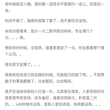
有时候夜深人静。我的第一选择也不是再约一会儿，而是玩一
会。
时间不够了，我想的是算了算了，而不是咬牙坚持。
本校也很难考，我大一大二数学政治啥样，专业课几个
分。。。唉。
想拼命的时候，牙就疼，或者家里说了一句，你去看看哪个哪
个公司。。
我也就又犹豫了。。。
再我疯狂给自己找后路的时候，可能就已经输了吧。。不用费
脑子的事我都做了，比如报班，比如租房。
就不应该拼命和别人打成一片，尤其是在宿舍，人家弃研的也
是家里早有安排，房车备好，或者突然拆迁，秒变富二代
的。。sdh你啥也没有，老和人家同进退，啥用都没有。。。